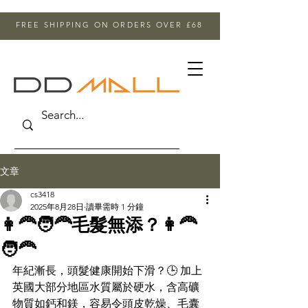
FREE SHIPPING ON ORDERS OVER £68
文章
cs3418
2025年8月28日
讀畢需時 1 分鐘
👩‍🦰🧑‍🦰毛髮無添？👩‍🦰
🧑‍🦰
年紀漸長，頭髮健康開始下滑？🕒 加上
英國大部分地區水質屬於硬水，含高礦
物質如鈣和鎂，容易令頭皮乾燥、毛囊