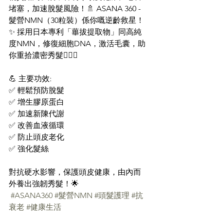
堵塞，加速脫髮風險！🚿 ASANA 360 - 
髮營NMN（30粒裝）係你嘅逆齡救星！
✨ 採用日本專利「蓽拔提取物」同高純
度NMN，修復細胞DNA，激活毛囊，助
你重拾濃密秀髮💁🏻‍♂️
💪 主要功效:
✅ 輕鬆預防脫髮
✅ 增生膠原蛋白
✅ 加速新陳代謝
✅ 改善血液循環
✅ 防止頭皮老化
✅ 強化髮絲
對抗硬水影響，保護頭皮健康，由內而
外養出強韌秀髮！🌟
#ASANA360
#髮營NMN
#頭髮護理
#抗
衰老
#健康生活