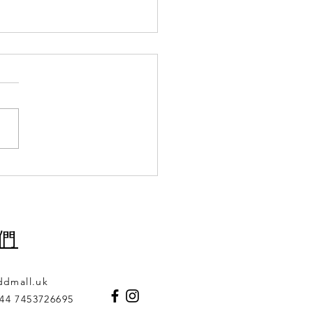
🧑‍🦰毛髮無添？👩‍🦰🧑‍🦰
們
ddmall.uk
44 7453726695