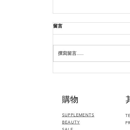
留言
撰寫留言......
用家分享，補骨素如何舒緩關
節疼痛
​購物
SUPPLEMENTS
T
BEAUTY
P
SALE