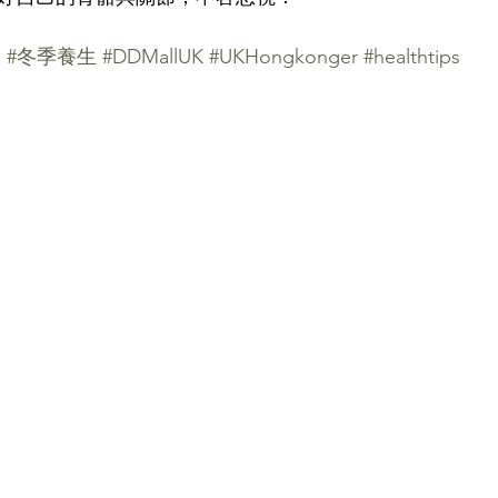
健
#冬季養生
#DDMallUK
#UKHongkonger
#healthtips