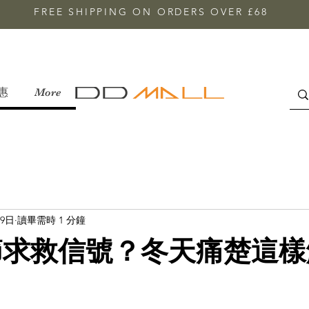
FREE SHIPPING ON ORDERS OVER £68
惠
More
19日
讀畢需時 1 分鐘
節求救信號？冬天痛楚這