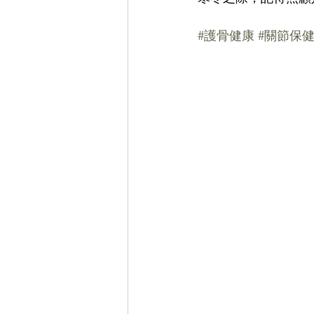
#護骨健康
#關節保