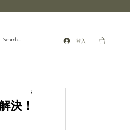
登入
樣解決！