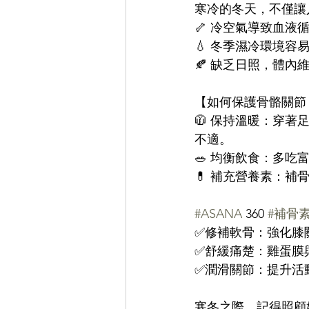
寒冷的冬天，不僅讓
🦴 冷空氣導致血液
💧 冬季濕冷環境容易
🍂 缺乏日照，體內
【如何保護骨骼關節
🧥 保持溫暖：穿
不適。  
🥗 均衡飲食：多吃
💊 補充營養素：補
#ASANA
 360 
#補骨
✅修補軟骨：強化膝
✅舒緩痛楚：雞蛋膜
✅潤滑關節：提升活
寒冬之際，記得照顧