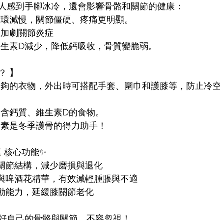
人感到手腳冰冷，還會影響骨骼和關節的健康：  
循環減慢，關節僵硬、疼痛更明顯。  
加劇關節炎症  
維生素D減少，降低鈣吸收，骨質變脆弱。  
？ 】
著足夠的衣物，外出時可搭配手套、圍巾和護膝等，防止冷
富含鈣質、維生素D的食物。  
骨素是冬季護骨的得力助手！  
素
 核心功能✨
關節結構，減少磨損與退化
與啤酒花精華，有效減輕腫脹與不適
動能力，延緩膝關節老化  
好自己的骨骼與關節，不容忽視！  