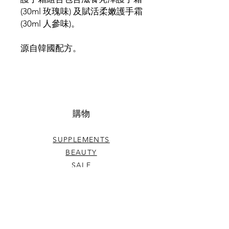
(30ml 玫瑰味) 及賦活柔嫩護手霜
(30ml 人參味)。
源自韓國配方。
​購物
SUPPLEMENTS
BEAUTY
SALE
其他資料