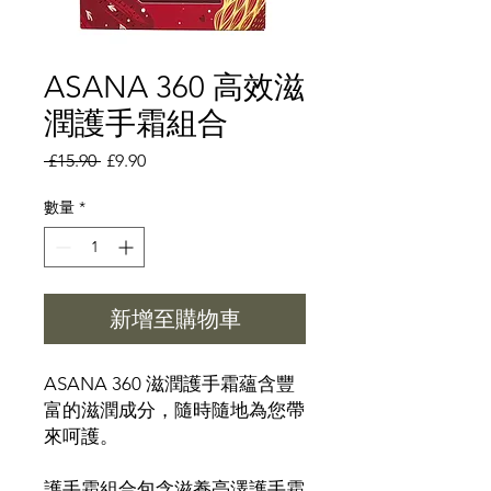
ASANA 360 高效滋
潤護手霜組合
一
促
 £15.90 
£9.90
般
銷
價
價
數量
*
格
格
新增至購物車
ASANA 360 滋潤護手霜蘊含豐
富的滋潤成分，隨時隨地為您帶
來呵護。
護手霜組合包含滋養亮澤護手霜