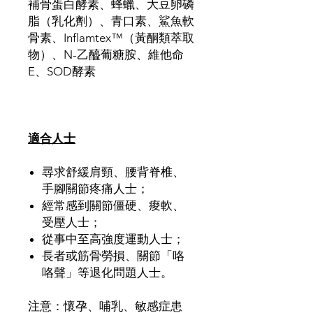
補骨蛋白酵素、蜂蠟、大豆卵磷
脂（乳化劑）、青口素、鯊魚軟
骨素、Inflamtex™（黃酮類萃取
物）、N-乙醯葡糖胺、維他命
E、SOD酵素
適合人士
尋求舒緩肩頸、腰背脊椎、
手腳關節疼痛人士；
經常感到關節僵硬、痠軟、
受壓人士；
從事中至高強度運動人士；
長者或筋骨勞損、關節「咯
咯聲」等退化問題人士。
注意：懷孕、哺乳、敏感症患