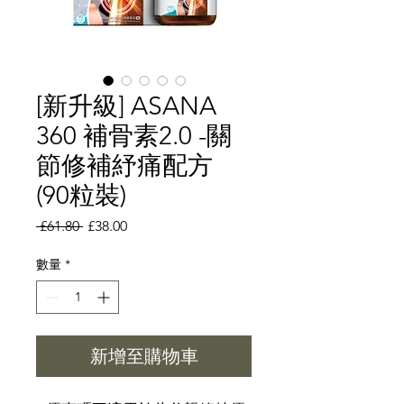
[新升級] ASANA
360 補骨素2.0 -關
節修補紓痛配方
(90粒裝)
一
促
 £61.80 
£38.00
般
銷
價
價
數量
*
格
格
新增至購物車