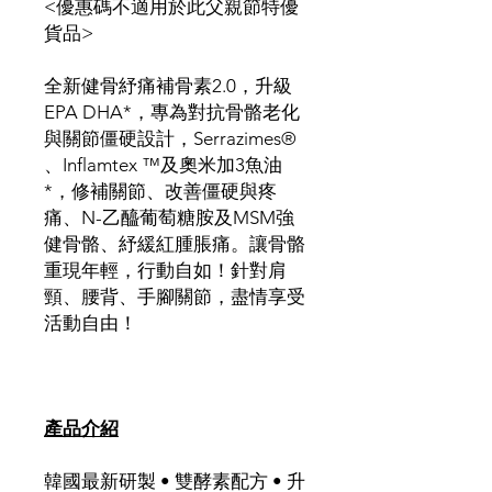
<優惠碼不適用於此父親節特優
貨品>
全新健骨紓痛補骨素2.0，升級
EPA DHA*，專為對抗骨骼老化
與關節僵硬設計，Serrazimes®
、Inflamtex ™及奧米加3魚油
*，修補關節、改善僵硬與疼
痛、N-乙醯葡萄糖胺及MSM強
健骨骼、紓緩紅腫脹痛。讓骨骼
重現年輕，行動自如！針對肩
頸、腰背、手腳關節，盡情享受
活動自由！
產品介紹
韓國最新研製 • 雙酵素配方 • 升