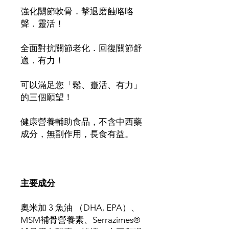
強化關節軟骨．撃退磨蝕咯咯
聲．靈活！
全面對抗關節老化．回復關節舒
適．有力！
可以滿足您「鬆、靈活、有力」
的三個願望！
健康營養輔助食品，不含中西藥
成分，無副作用，長食有益。
主要成分
奧米加 3 魚油 （DHA, EPA）、
MSM補骨營養素、Serrazimes®