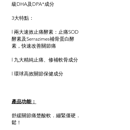
級DHA及DPA*成分
3大特點：
l 兩大速效止痛酵素：止痛SOD
酵素及Serrazimes補骨蛋白酵
素，快速改善關節痛
l 九大精純止痛、修補軟骨成分
l 環球高效關節保健成分
產品功能：
舒緩關節痛楚酸軟．繃緊僵硬．
鬆！