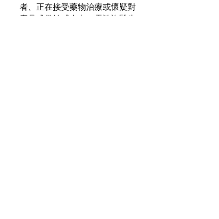
者、正在接受藥物治療或懷疑對
產品成份敏感人士，需諮詢醫生
意見方可服用本產品。本產品並
非治療或預防疾病之藥物，效果
需視乎個別體質而定。
建議食用方法
每日早晚飯後各1粒
淨含量：每盒90粒
韓國製造